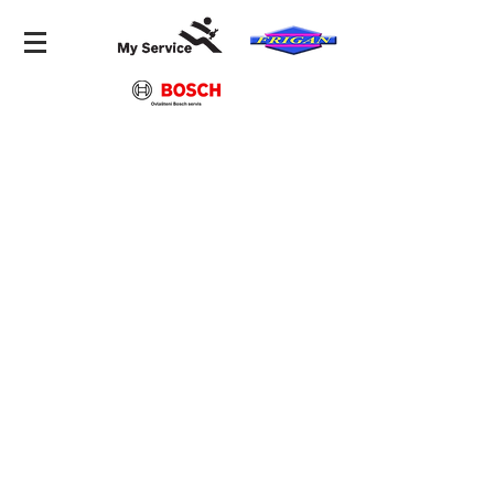
Trgovina
/
Pretraga svih rezervnih dijelova
/
Junkers/BOSCH
rezervni dijelovi