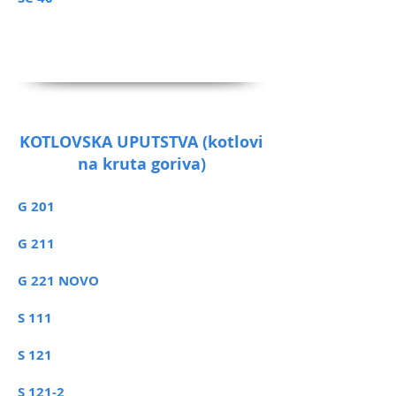
KOTLOVSKA UPUTSTVA (kotlovi
na kruta goriva)
G 201
G 211
G 221 NOVO
S 111
S 121
S 121-2