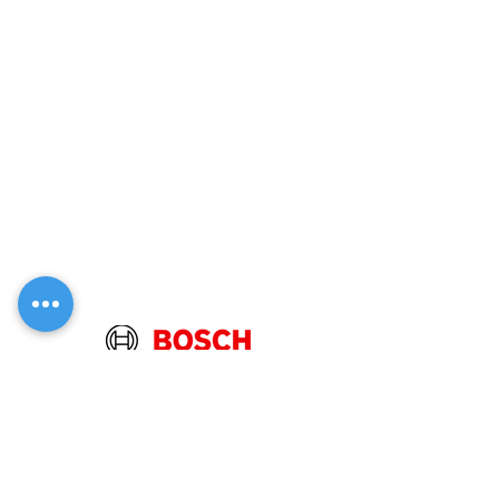
MENU
Rezervni dijelovi
- skice
Buderus