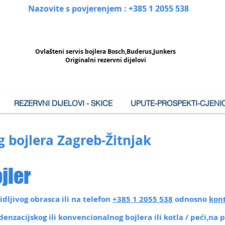
Nazovite s povjerenjem : +385 1 2055 538
Ovlašteni
servis bojlera Bosch,Buderus,Junkers
Originalni rezervni dijelovi
REZERVNI DIJELOVI - SKICE
UPUTE-PROSPEKTI-CJENIC
g bojlera Zagreb-Žitnjak
jler
dljivog obrasca ili na telefon
+385 1 2055 538
odnosno
kon
nzacijskog ili konvencionalnog bojlera ili kotla / peći,na 