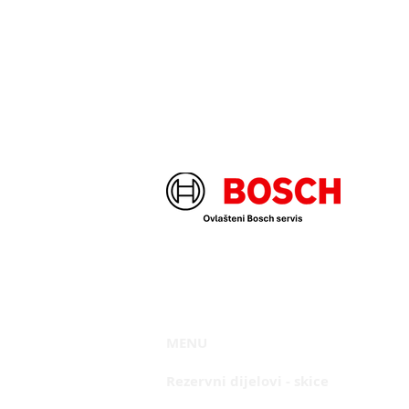
MENU
Rezervni dijelovi
- skice