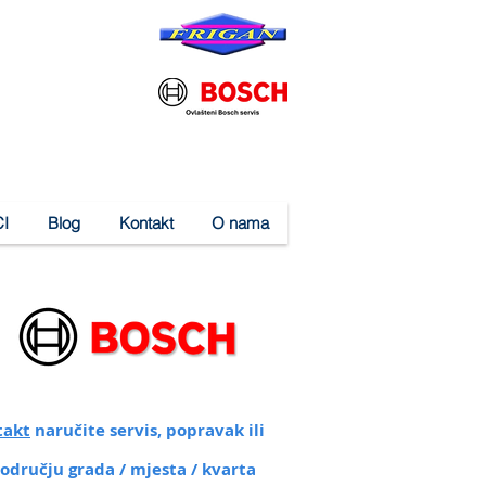
I
Blog
Kontakt
O nama
takt
naručite servis, popravak ili
području grada / mjesta / kvarta