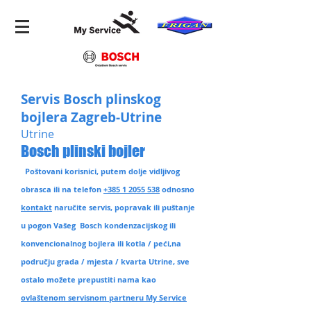
Servis Bosch plinskog
bojlera Zagreb-Utrine
Utrine
Bosch plinski bojler
Poštovani korisnici, putem dolje vidljivog
obrasca ili na telefon
+385 1 2055 538
odnosno
kontakt
naručite servis, popravak ili puštanje
u pogon Vašeg Bosch kondenzacijskog ili
konvencionalnog bojlera ili kotla / peći,na
području grada / mjesta / kvarta Utrine
, sve
ostalo možete prepustiti nama kao
ovlaštenom servisnom partneru My Service