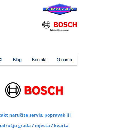
I
Blog
Kontakt
O nama
takt
naručite servis, popravak ili
području grada / mjesta / kvarta