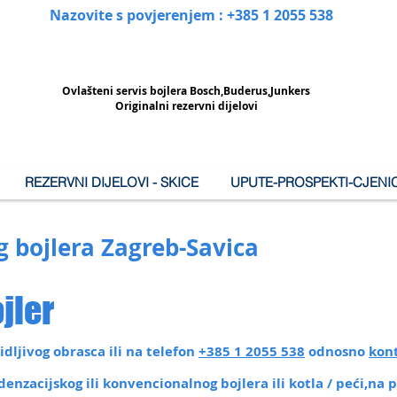
Nazovite s povjerenjem : +385 1 2055 538
Ovlašteni
servis bojlera Bosch,Buderus,Junkers
Originalni rezervni dijelovi
REZERVNI DIJELOVI - SKICE
UPUTE-PROSPEKTI-CJENIC
g bojlera Zagreb-Savica
jler
dljivog obrasca ili na telefon
+385 1 2055 538
odnosno
kon
nzacijskog ili konvencionalnog bojlera ili kotla / peći,na 