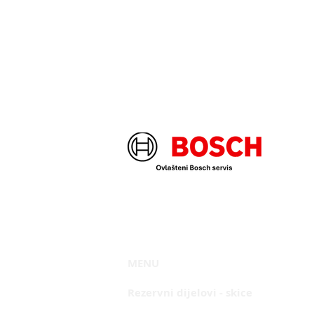
MENU
Rezervni dijelovi
- skice