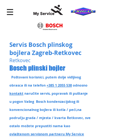
Servis Bosch plinskog
bojlera Zagreb-Retkovec
Retkovec
Bosch plinski bojler
Poštovani korisnici, putem dolje vidljivog
obrasca ili na telefon
+385 1 2055 538
odnosno
kontakt
naručite servis, popravak ili puštanje
u pogon Vašeg Bosch kondenzacijskog ili
konvencionalnog bojlera ili kotla / peći,na
području grada / mjesta / kvarta Retkovec
, sve
ostalo možete prepustiti nama kao
ovlaštenom servisnom partneru My Service