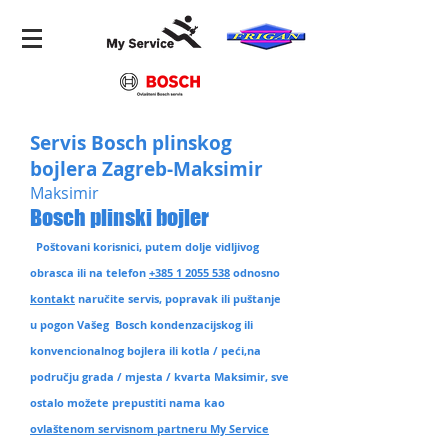
Servis Bosch plinskog
bojlera Zagreb-Maksimir
Maksimir
Bosch plinski bojler
Poštovani korisnici, putem dolje vidljivog
obrasca ili na telefon
+385 1 2055 538
odnosno
kontakt
naručite servis, popravak ili puštanje
u pogon Vašeg Bosch kondenzacijskog ili
konvencionalnog bojlera ili kotla / peći,na
području grada / mjesta / kvarta Maksimir
, sve
ostalo možete prepustiti nama kao
ovlaštenom servisnom partneru My Service