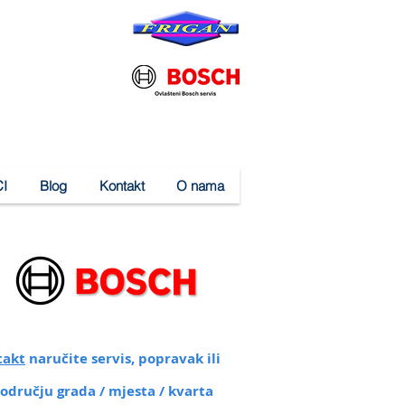
I
Blog
Kontakt
O nama
takt
naručite servis, popravak ili
području grada / mjesta / kvarta