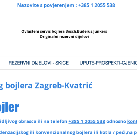
Nazovite s povjerenjem : +385 1 2055 538
Ovlašteni
servis bojlera Bosch,Buderus,Junkers
Originalni rezervni dijelovi
REZERVNI DIJELOVI - SKICE
UPUTE-PROSPEKTI-CJENIC
g bojlera Zagreb-Kvatrić
jler
dljivog obrasca ili na telefon
+385 1 2055 538
odnosno
kon
nzacijskog ili konvencionalnog bojlera ili kotla / peći,na 