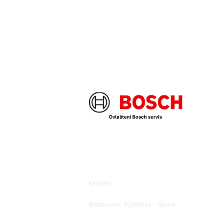
MENU
Rezervni dijelovi
- skice