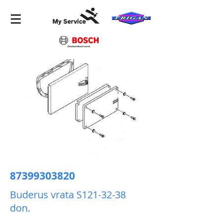
87399303820
Buderus vrata S121-32-38
don.