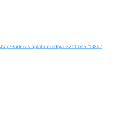
bshop/Buderus-oplata-prednja-G211-p45213862