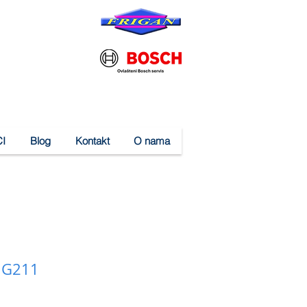
I
Blog
Kontakt
O nama
a G211