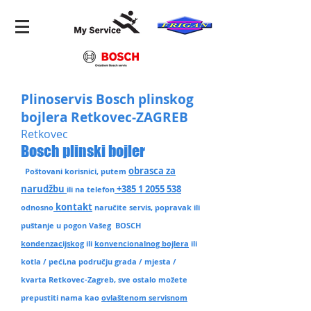
Plinoservis Bosch plinskog
bojlera Retkovec-ZAGREB
Retkovec
Bosch plinski bojler
obrasca za
Poštovani korisnici, putem
narudžbu
+385 1 2055 538
ili na telefon
kontakt
odnosno
naručite servis, popravak ili
puštanje u pogon Vašeg BOSCH
kondenzacijskog
ili
konvencionalnog bojlera
ili
kotla / peći,na području grada / mjesta /
kvarta Retkovec-Zagreb
, sve ostalo možete
prepustiti nama kao
ovlaštenom servisnom