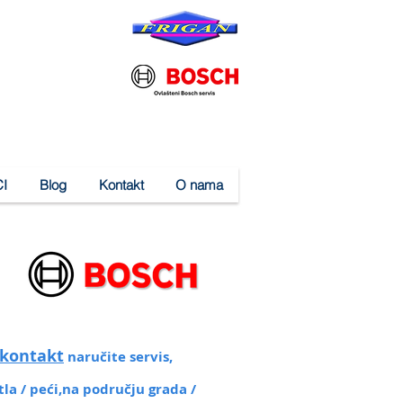
I
Blog
Kontakt
O nama
kontakt
naručite servis,
otla / peći,na području grada /