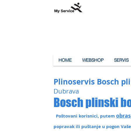
HOME
WEBSHOP
SERVIS
Plinoservis Bosch p
Dubrava
Bosch plinski bo
obras
Poštovani korisnici, putem
popravak ili puštanje u pogon Va