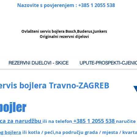
Nazovite s povjerenjem : +385 1 2055 538
Ovlašteni
servis bojlera Bosch,Buderus,Junkers
Originalni rezervni dijelovi
REZERVNI DIJELOVI - SKICE
UPUTE-PROSPEKTI-CJENIC
ervis bojlera Travno-ZAGREB
bojler
ca za narudžbu
+385 1 2055 538
ili na telefon
naručite 
g bojlera
ili kotla / peći,na području grada / mjesta / kvar