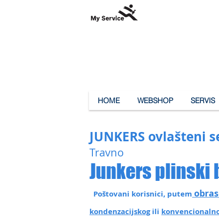
HOME
WEBSHOP
SERVIS
JUNKERS ovlašteni s
Travno
Junkers plinski 
obras
Poštovani korisnici, putem
kondenzacijskog
ili
konvencionalno