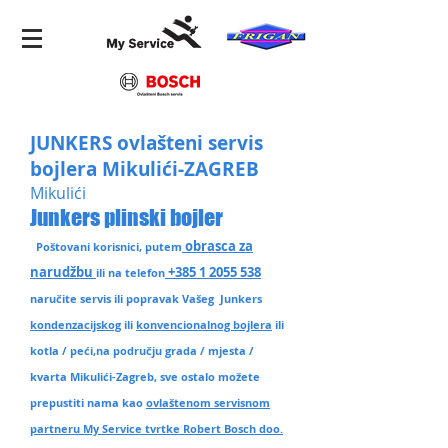
JUNKERS ovlašteni servis
bojlera Mikulići-ZAGREB
Mikulići
Junkers plinski bojler
obrasca za
Poštovani korisnici, putem
narudžbu
+385 1 2055 538
ili na telefon
naručite servis ili popravak Vašeg Junkers
kondenzacijskog
ili
konvencionalnog bojlera
ili
kotla / peći,na području grada / mjesta /
kvarta Mikulići-Zagreb
, sve ostalo možete
prepustiti nama kao
ovlaštenom servisnom
partneru My Service tvrtke Robert Bosch doo.