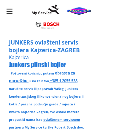
JUNKERS ovlašteni servis
bojlera Kajzerica-ZAGREB
Kajzerica
Junkers plinski bojler
obrasca za
Poštovani korisnici, putem
narudžbu
+385 1 2055 538
ili na telefon
naručite servis ili popravak Vašeg Junkers
kondenzacijskog
ili
konvencionalnog bojlera
ili
kotla / peći,na području grada / mjesta /
kvarta Kajzerica-Zagreb
, sve ostalo možete
prepustiti nama kao
ovlaštenom servisnom
partneru My Service tvrtke Robert Bosch doo.