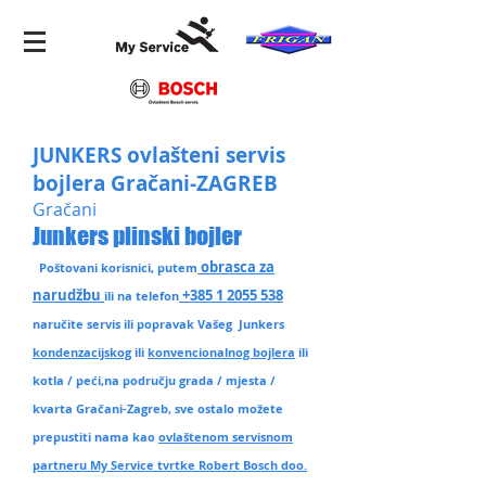
JUNKERS ovlašteni servis
bojlera Gračani-ZAGREB
Gračani
Junkers plinski bojler
obrasca za
Poštovani korisnici, putem
narudžbu
+385 1 2055 538
ili na telefon
naručite servis ili popravak Vašeg Junkers
kondenzacijskog
ili
konvencionalnog bojlera
ili
kotla / peći,na području grada / mjesta /
kvarta Gračani-Zagreb
, sve ostalo možete
prepustiti nama kao
ovlaštenom servisnom
partneru My Service tvrtke Robert Bosch doo.