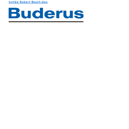
tvrtke Robert Bosch doo
.