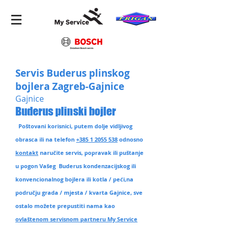
Servis Buderus plinskog
bojlera Zagreb-Gajnice
Gajnice
Buderus plinski bojler
Poštovani korisnici, putem dolje vidljivog
obrasca ili na telefon
+385 1 2055 538
odnosno
kontakt
naručite servis, popravak ili puštanje
u pogon Vašeg Buderus kondenzacijskog ili
konvencionalnog bojlera ili kotla / peći,na
području grada / mjesta / kvarta Gajnice
, sve
ostalo možete prepustiti nama kao
ovlaštenom servisnom partneru My Service