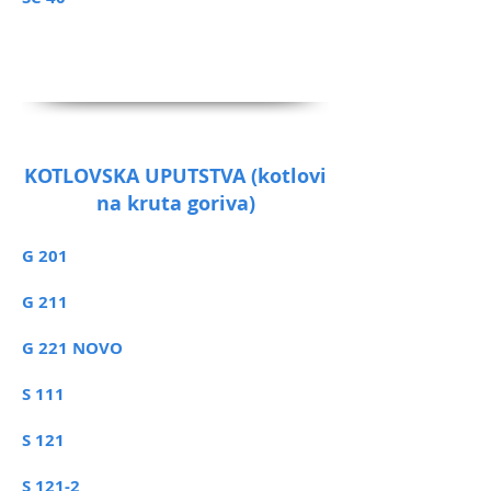
KOTLOVSKA UPUTSTVA (kotlovi
na kruta goriva)
G 201
G 211
G 221 NOVO
S 111
S 121
S 121-2