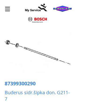
87399300290
Buderus sidr.šipka don. G211-
7