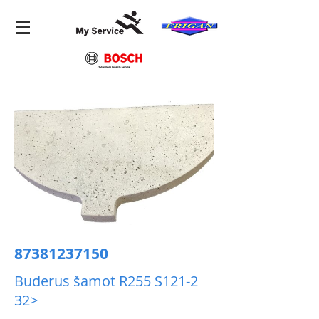
87381237150
Buderus šamot R255 S121-2
32>