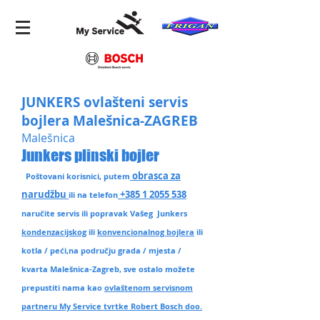
JUNKERS ovlašteni servis
bojlera Malešnica-ZAGREB
Malešnica
Junkers plinski bojler
obrasca za
Poštovani korisnici, putem
narudžbu
+385 1 2055 538
ili na telefon
naručite servis ili popravak Vašeg Junkers
kondenzacijskog
ili
konvencionalnog bojlera
ili
kotla / peći,na području grada / mjesta /
kvarta Malešnica-Zagreb
, sve ostalo možete
prepustiti nama kao
ovlaštenom servisnom
partneru My Service tvrtke Robert Bosch doo.