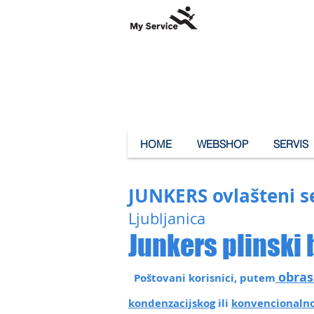
HOME
WEBSHOP
SERVIS
JUNKERS ovlašteni se
Ljubljanica
Junkers plinski 
obras
Poštovani korisnici, putem
kondenzacijskog
ili
konvencionalno