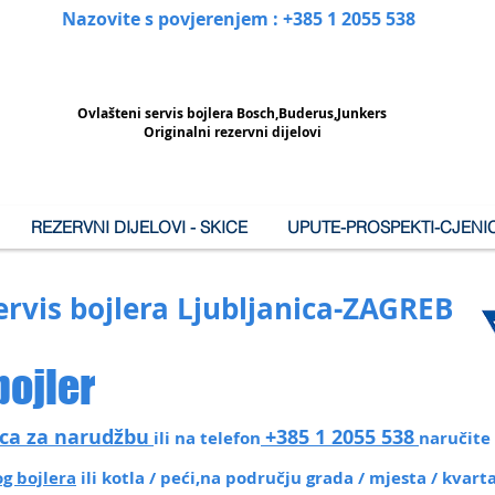
Nazovite s povjerenjem : +385 1 2055 538
Ovlašteni
servis bojlera Bosch,Buderus,Junkers
Originalni rezervni dijelovi
REZERVNI DIJELOVI - SKICE
UPUTE-PROSPEKTI-CJENIC
rvis bojlera Ljubljanica-ZAGREB
bojler
ca za narudžbu
+385 1 2055 538
ili na telefon
naručite 
g bojlera
ili kotla / peći,na području grada / mjesta / kvart