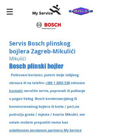
Servis Bosch plinskog
bojlera Zagreb-Mikulići
Mikulići
Bosch plinski bojler
Poštovani korisnici, putem dolje vidljivog
obrasca ili na telefon
+385 1 2055 538
odnosno
kontakt
naručite servis, popravak ili puštanje
u pogon Vašeg Bosch kondenzacijskog ili
konvencionalnog bojlera ili kotla / peći,na
području grada / mjesta / kvarta Mikulići
, sve
ostalo možete prepustiti nama kao
ovlaštenom servisnom partneru My Service