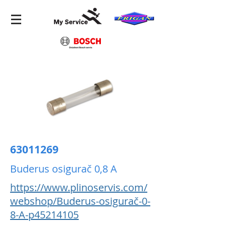
63011269
Buderus osigurač 0,8 A
https://www.plinoservis.com/
webshop/Buderus-osigurač-0-
8-A-p45214105